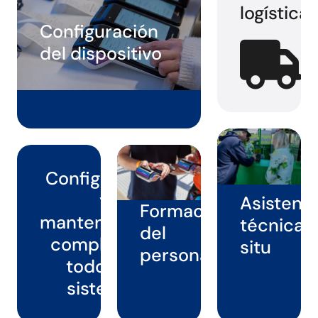
logística
Configuración
del dispositivo
Configuración
y
Asistenc
Formación
mantenimiento
técnica i
del
completo de
situ
personal
todos los
sistemas