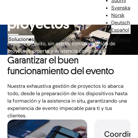
Suomi
Gestión de
Svenska
Norsk
proyectos
Deutsch
Español
Soluciones
Referencias
Noticias
Empresa
Contáctanos
Eventos de éxito, sin estrés, con una gestión de
proyectos experta y asistencia completa.
Garantizar el buen
funcionamiento del evento
Nuestra exhaustiva gestión de proyectos lo abarca
todo, desde la preparación de los dispositivos hasta
la formación y la asistencia in situ, garantizando una
experiencia de evento impecable
para ti y tus
clientes.
Coordina