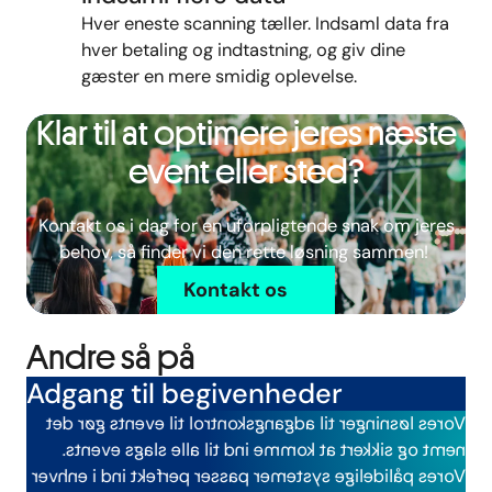
Hver eneste scanning tæller. Indsaml data fra
hver betaling og indtastning, og giv dine
gæster en mere smidig oplevelse.
Klar til at optimere jeres næste
event eller sted?
Kontakt os i dag for en uforpligtende snak om jeres
behov, så finder vi den rette løsning sammen!
Kontakt os
Andre så på
Adgang til begivenheder
Vores løsninger til adgangskontrol til events gør det
nemt og sikkert at komme ind til alle slags events.
Vores pålidelige systemer passer perfekt ind i enhver