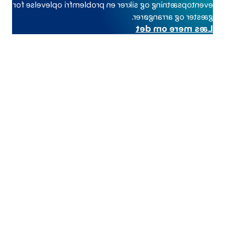
eventopsætning og sikrer en problemfri oplevelse for
gæster og arrangører.
Læs mere om det