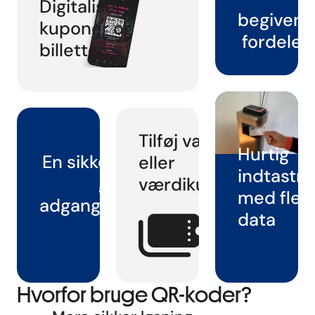
Digitaliser
begivenh
kuponer og
fordele t
billetter
Tilføj værdi
Hurtig
En sikker måde at
eller
indtastni
give
værdikuponer
med fler
adgangstilladelser
data
på
Hvorfor bruge QR-koder?