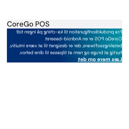
CoreGo POS
Fra produktkonfiguration til ka-ching på ingen tid!
CoreGo POS er en Android-baseret
betalingssoftware, der er designet til at være intuitiv,
hurtig at bruge og nem at tilpasse til dine behov.
Læs mere om det