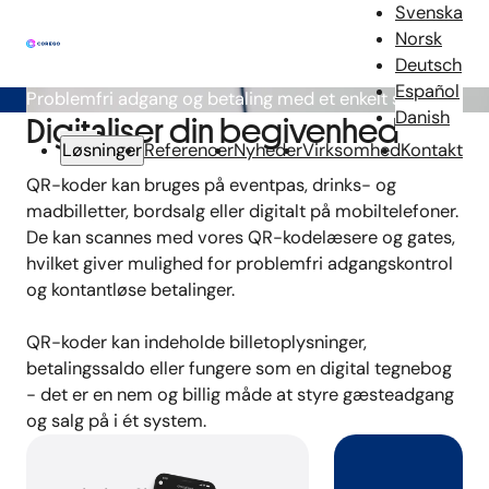
QR-koder
Svenska
Norsk
Deutsch
Español
Problemfri adgang og betaling med et enkelt scan.
Danish
Digitaliser din begivenhed
Løsninger
Referencer
Nyheder
Virksomhed
Kontakt
QR-koder kan bruges på eventpas, drinks- og
madbilletter, bordsalg eller digitalt på mobiltelefoner.
De kan scannes med vores QR-kodelæsere og gates,
hvilket giver mulighed for problemfri adgangskontrol
og kontantløse betalinger.
QR-koder kan indeholde billetoplysninger,
betalingssaldo eller fungere som en digital tegnebog
- det er en nem og billig måde at styre gæsteadgang
og salg på i ét system.