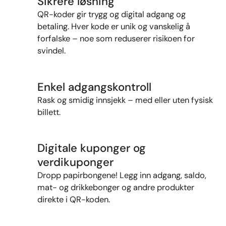
Sikrere løsning
QR-
koder
gir
trygg
og
digital
adgang
og
betaling.
Hver
kode
er
unik
og
vanskelig
å
forfalske –
noe
som
reduserer
risikoen
for
svindel.
Enkel adgangskontroll
Rask
og
smidig
innsjekk –
med
eller
uten
fysisk
billett.
Digitale kuponger og
verdikuponger
Dropp
papirbongene!
Legg
inn
adgang,
saldo,
mat-
og
drikkebonger
og
andre
produkter
direkte
i
QR-
koden.