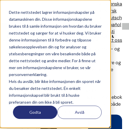
QR-koder
Svenska
Norsk
Dette nettstedet lagrer informasjonskapsler på
Deutsch
datamaskinen din. Disse informasjonskapslene
Español
Sømløs
adgang
og
betaling –
med
ett
enkelt
skann.
brukes til å samle informasjon om hvordan du bruker
Eesti
Digitaliser arrangementet ditt
nettstedet og sørger for at vi husker deg. Vi bruker
Løsninger
Referanser
Nyheter
Om CoreGo
Kontakt oss
denne informasjonen til å forbedre og tilpasse
søkeleseopplevelsen din og for analyser og
QR-
koder
kan
brukes
på
arrangementspass,
mat-
og
ytelsesberegninger om våre besøkende både på
drikkebonger,
bordsalg –
eller
digitalt
på
dette nettstedet og andre medier. For å finne ut
mobiltelefon.
De
kan
skannes
med
våre
QR-
lesere
og
mer om informasjonskapslene vi bruker, se vår
porter
for
sømløs
adgangskontroll
og
kontantløse
personvernerklæring.
betalinger.
Hvis du avslår, blir ikke informasjonen din sporet når
du besøker dette nettstedet. Én enkelt
QR-
koder
kan
inneholde
billettinformasjon,
informasjonskapsel blir brukt til å huske
betalingssaldo
eller
fungere
som
en
digital
lommebok
preferansen din om ikke å bli sporet.
–
en
enkel
og
kostnadseffektiv
måte
å
håndtere
både
adgang
og
salg
i
ett
og
samme
system.
Godta
Avslå