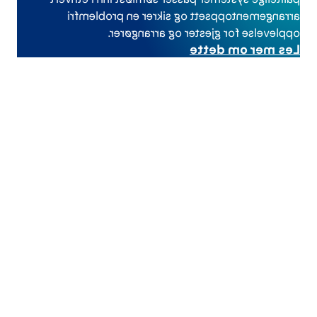
arrangementoppsett og sikrer en problemfri
opplevelse for gjester og arrangører.
Les mer om dette