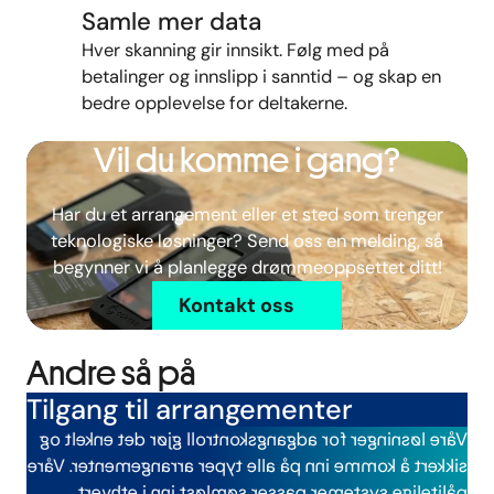
Samle mer data
Hver
skanning
gir
innsikt.
Følg
med
på
betalinger
og
innslipp
i
sanntid –
og
skap
en
bedre
opplevelse
for
deltakerne.
Vil du komme i gang?
Har du et arrangement eller et sted som trenger
teknologiske løsninger? Send oss en melding, så
begynner vi å planlegge drømmeoppsettet ditt!
Kontakt oss
Andre så på
Tilgang til arrangementer
Våre løsninger for adgangskontroll gjør det enkelt og
sikkert å komme inn på alle typer arrangementer. Våre
pålitelige systemer passer sømløst inn i ethvert