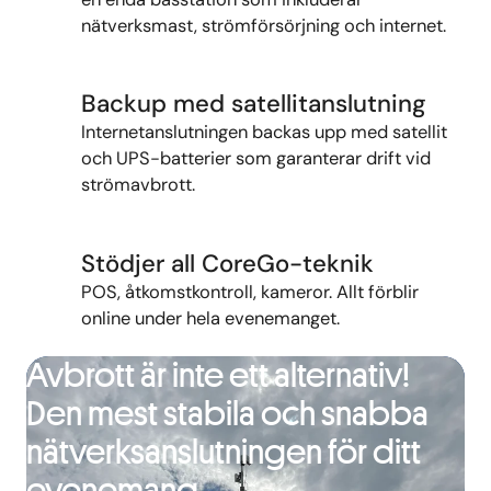
nätverksmast, strömförsörjning och internet.
Backup med satellitanslutning
Internetanslutningen backas upp med satellit
och UPS-batterier som garanterar drift vid
strömavbrott.
Stödjer all CoreGo-teknik
POS,
åtkomstkontroll
, kameror
.
Allt förblir
online under
hela evenemanget
.
Avbrott är inte ett alternativ!
Den mest stabila och snabba
nätverksanslutningen för ditt
evenemang.