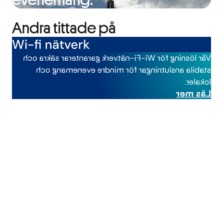
Andra tittade på
Wi-fi nätverk
säkra och
garanterar
Vår lösning för Wi-Fi-nätverk
och
evenemang
mindre
stabila anslutningar för
lokaler.
Läs mer