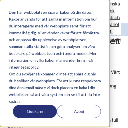
Privat nätverk
Svenska
Norsk
Den här webbplatsen sparar kakor på din dator.
Deutsch
Kakor används för att samla in information om hur
Español
Snabba, säkra
privata
nätverk för att driva
du interagerar med vår webbplats samt för att
Eesti
betalningar och
annan
eventteknik sömlöst
.
komma ihåg dig. Vi använder kakor för att förbättra
För stora evenemang – oavsett
Lösningar
Referenser
Nyheter
Om CoreGo
Kontakt
och anpassa din upplevelse av webbplatsen,
sammanställa statistik och göra analyser om våra
plats
besökare på webbplatsen och i andra medier. Mer
information om vilka kakor vi använder finns i vår
Ett stabilt nätverk är ryggraden i alla moderna
integritetspolicy.
evenemang och nyckeln till effektiva betalningar. Vårt
Om du avböjer så kommer vi inte att spåra dig när
privata nätverk är en perfekt lösning för stora
du besöker vår webbplats. För att kunna respektera
festivaler, idrottsevenemang och andra evenemang
dina önskemål måste vi dock placera en kaka i din
och platser med tusentals besökare.
webbläsare så att våra system kan se till att du inte
spåras.
CoreGos privata nätverk säkerställer sömlösa
Godkänn
Avböj
onlinebetalningar och tillförlitlig
evenemangsproduktion, allt med installation och full
support.