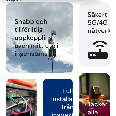
Säkert
Snabb och
5G/4G-
tillförlitlig
nätverk
uppkoppling
även mitt ute i
ingenstans
Full
installation
Täcker
från
alla
inspektion