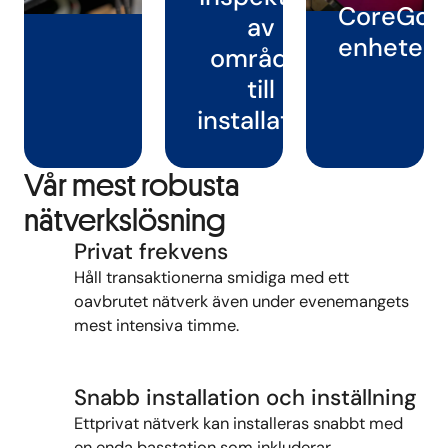
CoreGo-
av
enheter
området
till
installation
Vår mest robusta
nätverkslösning
Privat frekvens
Håll transaktionerna smidiga
med ett
oavbrutet nätverk
även under
evenemangets
mest
intensiva
timme.
Snabb installation och inställning
Ett
privat nätverk kan
installeras snabbt
med
en enda basstation som inkluderar