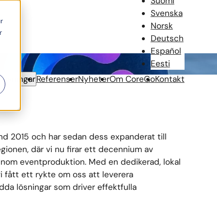
Suomi
Svenska
r
Norsk
r
Deutsch
Español
Eesti
Lösningar
Referenser
Nyheter
Om CoreGo
Kontakt
nd 2015 och har sedan dess expanderat till
ionen, där vi nu firar ett decennium av
inom eventproduktion. Med en dedikerad, lokal
vi fått ett rykte om oss att leverera
dda lösningar som driver effektfulla