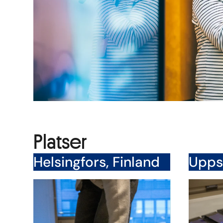
Platser
Helsingfors, Finland
Uppsa
CoreGo Finland Oy
Messuaukio 1