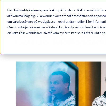
Om CoreGo
Den här webbplatsen sparar kakor på din dator. Kakor används för a
att komma ihåg dig. Vi använder kakor för att förbättra och anpass
om våra besökare på webbplatsen och i andra medier. Mer information
Lär känna CoreGo – vad vi brinner för och vilk
Om du avböjer så kommer vi inte att spåra dig när du besöker vår w
en kaka i din webbläsare så att våra system kan se till att du inte sp
frågor? Kontakta gärna vårt team.
CoreGo - Möjliggör di