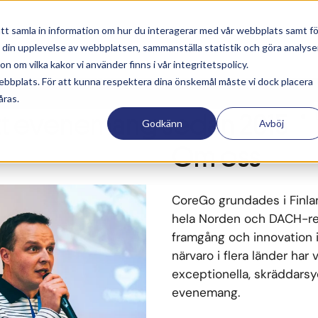
tt samla in information om hur du interagerar med vår webbplats samt fö
a din upplevelse av webbplatsen, sammanställa statistik och göra analyse
 om vilka kakor vi använder finns i vår integritetspolicy.
a som står bakom. Har du
ebbplats. För att kunna respektera dina önskemål måste vi dock placera
åras.
tt evenemang sedan 2015
Godkänn
Avböj
Om oss
CoreGo grundades i Finla
hela Norden och DACH-reg
framgång och innovation 
närvaro i flera länder har 
exceptionella, skräddarsy
evenemang.