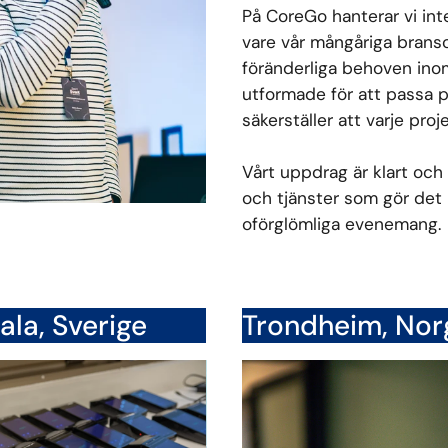
På CoreGo hanterar vi int
vare vår mångåriga bransc
föränderliga behoven ino
utformade för att passa p
säkerställer att varje proj
Vårt uppdrag är klart och
och tjänster som gör det 
oförglömliga evenemang.
la, Sverige
Trondheim, Nor
CoreGo AB
Co
Sorgenf
Kungsängsvägen 25B