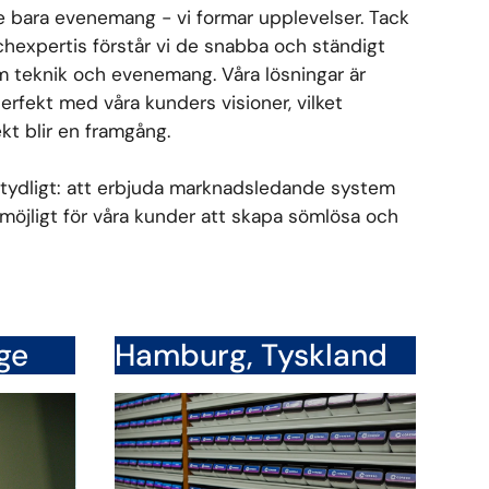
e bara evenemang - vi formar upplevelser. Tack
hexpertis förstår vi de snabba och ständigt
m teknik och evenemang. Våra lösningar är
erfekt med våra kunders visioner, vilket
ekt blir en framgång.
 tydligt: att erbjuda marknadsledande system
möjligt för våra kunder att skapa sömlösa och
ge
Hamburg, Tyskland
reGo AS
CoreGo GmbH
riveien 9
Vorsetzen 35