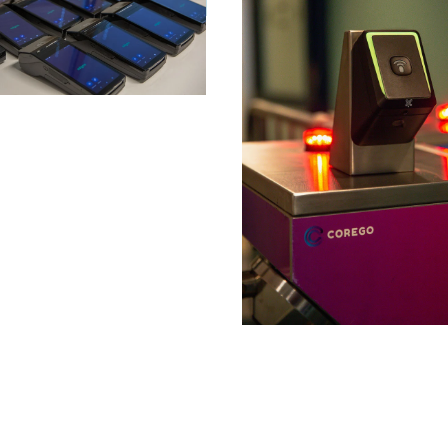
7031 T
753 23 Uppsala