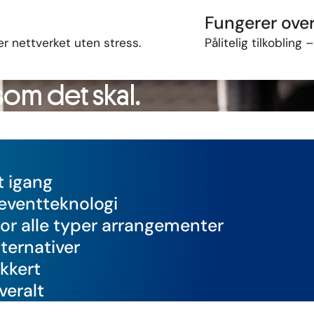
Fungerer over
er
nettverket
uten
stress.
Pålitelig
tilkobling 
 som det skal.
t igang
 eventteknologi
for alle typer arrangementer
lternativer
ikkert
veralt