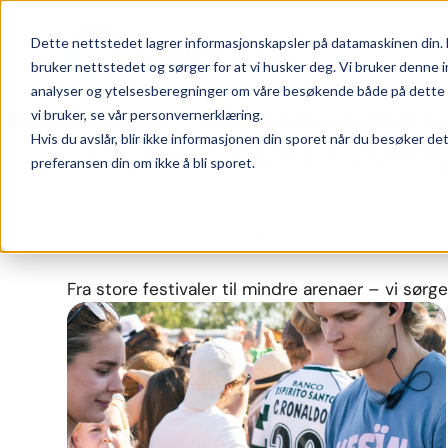
Eventnettverk
Dette nettstedet lagrer informasjonskapsler på datamaskinen din. 
bruker nettstedet og sørger for at vi husker deg. Vi bruker denne i
analyser og ytelsesberegninger om våre besøkende både på dette n
Sømløse
betalinger
og
stabil
drift
med
en
robu
vi bruker, se vår personvernerklæring.
Sørg for stabil tilkoblin
Hvis du avslår, blir ikke informasjonen din sporet når du besøker de
preferansen din om ikke å bli sporet.
Et
stabilt
nettverk
er
ryggraden
i
ethvert
mode
betalinger.
Våre
nettverksløsninger
sikrer probl
Fra
store
festivaler
til
mindre
arenaer –
vi
sørg