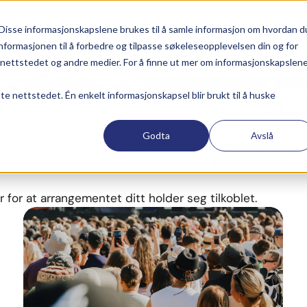
Disse informasjonskapslene brukes til å samle informasjon om hvordan d
nformasjonen til å forbedre og tilpasse søkeleseopplevelsen din og for
ettstedet og andre medier. For å finne ut mer om informasjonskapslen
st
nettverksforbindelse.
g
tte nettstedet. Én enkelt informasjonskapsel blir brukt til å huske
Løsn
Godta
Avslå
rne
arrangement –
og
helt
avgjørende
for
effektive
emfri
drift,
selv
på
avsidesliggende
steder.
er
for
at
arrangementet
ditt
holder
seg
tilkoblet.