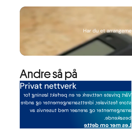
Har du et arrangemen
Andre så på
Privat nettverk
Vårt private nettverk er en perfekt løsning for
store festivaler, idrettsarrangementer og andre
arrangementer og arenaer med tusenvis av
besøkende.
Les mer om dette