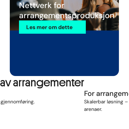
Nettverk for
arrangementsproduksjon
Les mer om dette
 av arrangementer
For arrangeme
s
gjennomføring.
Skalerbar
løsning 
arenaer.