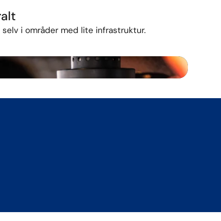
alt
–
selv
i
områder
med
lite
infrastruktur.