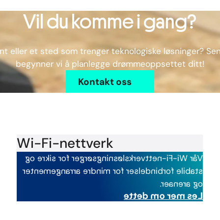
Vil du komme i gang?
t eller et sted som trenger teknologiske løsninger? Se
begynner vi å planlegge drømmeoppsettet ditt!
Kontakt oss
Wi-Fi-nettverk
for sikre og
sørger
Vår Wi-Fi-nettverksløsning
arrangementer
mindre
stabile forbindelser for
og arenaer.
Les mer om dette