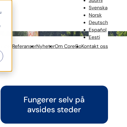
Suomi
Svenska
u
Norsk
Deutsch
e
Español
Eesti
inger
Referanser
Nyheter
Om CoreGo
Kontakt oss
Fungerer selv på
avsides steder