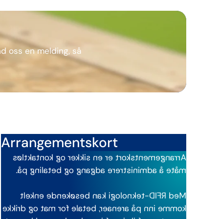
nd oss en melding, så
Arrangementskort
Arrangementskort er en sikker og kontaktløs
måte å administrere adgang og betaling på.
Med RFID-teknologi kan besøkende enkelt
komme inn på arenaer, betale for mat og drikke