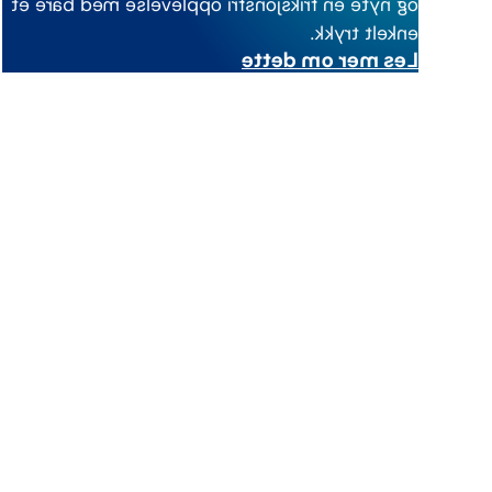
og nyte en friksjonsfri opplevelse med bare et
enkelt trykk.
Les mer om dette