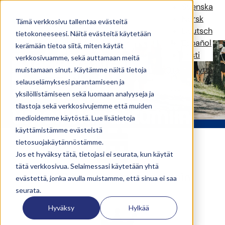
Referenssit –
Svenska
Norsk
Tämä verkkosivu tallentaa evästeitä
tapahtumateknologi
Deutsch
tietokoneeseesi. Näitä evästeitä käytetään
Español
kerämään tietoa siitä, miten käytät
Eesti
a festivaaleille,
verkkosivuamme, sekä auttamaan meitä
Ratkaisut
Referenssit
Uutiset
Yritys
Ota yhteyttä
muistamaan sinut. Käytämme näitä tietoja
areenoille ja
selauselämyksesi parantamiseen ja
yksilöllistämiseen sekä luomaan analyyseja ja
tilastoja sekä verkkosivujemme että muiden
urheilutapahtumiin
medioidemme käytöstä. Lue lisätietoja
käyttämistämme evästeistä
tietosuojakäytännöstämme.
Jos et hyväksy tätä, tietojasi ei seurata, kun käytät
tätä verkkosivua. Selaimessasi käytetään yhtä
Yli 100 tapahtumaa vuosittain
evästettä, jonka avulla muistamme, että sinua ei saa
seurata.
Hyväksy
Hylkää