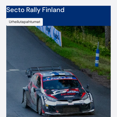
Secto Rally Finland
Urheilutapahtumat
Secto Rally Finland on yksi Suomen suurimmista
moottoriurheilutapahtumista. CoreGo on ollut
mukana vuodesta 2016.
Ratkaisut:
Verkkoyhteydet
Kulunvalvonta
Maksaminen
CoreGo Cloud
Tuki
Mobiilisovellus
Tunnisteet
Lue lisää