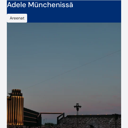
Adele Münchenissä
Areenat
Elokuussa 2024 Adele esitti kymmenen
loppuunmyytyä keikkaa Münchenissä sijaitsevalla
pop-up-areenalla, jonka yhteydessä oli teemapuisto.
Tapahtumaan osallistui 730 000 fania. CoreGo tuki
massiivista tuotantoa yli 1 000 kassalaitteella ja
pilvipalveluilla, jotka mahdollistivat nopeat, turvalliset
ja käteismaksuttomat maksut vieraille ja sujuvan
toiminnan henkilökunnalle.
Ratkaisut:
CoreGo Cloud
Tuki
Maksaminen
Lue lisää