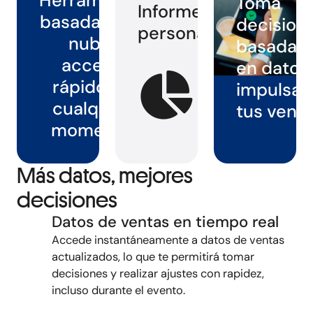
Herramienta
Toma
Informes
basada en la
decision
personalizables
nube:
basadas
acceso
en datos
rápido en
impulsa
cualquier
tus vent
momento
Más datos, mejores
decisiones
Datos de ventas en tiempo real
Accede instantáneamente a datos de ventas
actualizados, lo que te permitirá tomar
decisiones y realizar ajustes con rapidez,
incluso durante el evento
.