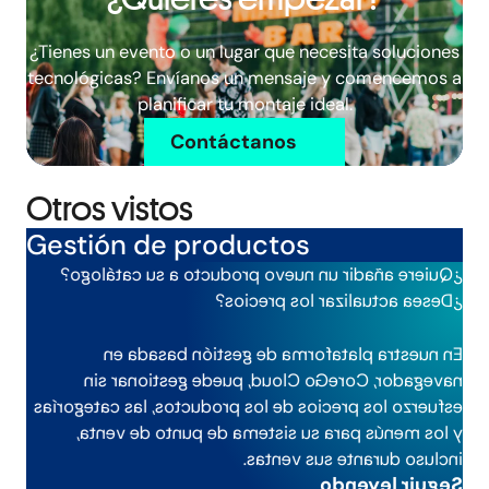
¿Tienes un evento o un lugar que necesita soluciones
tecnológicas? Envíanos un mensaje y comencemos a
planificar tu montaje ideal.
Contáctanos
Otros vistos
Gestión de productos
¿Quiere añadir un nuevo producto a su catálogo?
¿Desea actualizar los precios?
nuestra plataforma de gestión basada en
En
gestionar sin
navegador, CoreGo Cloud, puede
categorías
esfuerzo los precios de los productos, las
,
para su sistema de punto de venta
menús
y los
.
incluso durante sus ventas
Seguir leyendo