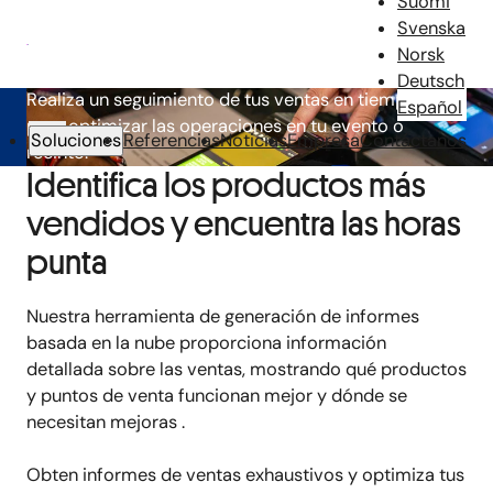
Suomi
Informes
Svenska
Norsk
Deutsch
Realiza un seguimiento de tus ventas en tiempo real
Español
para optimizar las operaciones en tu evento o
Soluciones
Referencias
Noticias
Empresa
Contáctanos
recinto.
Identifica los productos más
vendidos y encuentra las horas
punta
Nuestra herramienta de generación de informes
basada en la nube proporciona información
detallada sobre las ventas, mostrando qué productos
y puntos de venta funcionan mejor y dónde se
necesitan mejoras
.
Obten informes de ventas exhaustivos y optimiza tus