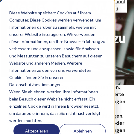
Español
Was ist bei der Wahl
Eesti
Diese Website speichert Cookies auf Ihrem
Solutions
Referenzen
News
Über uns
Kontakt
eines
Computer. Diese Cookies werden verwendet, um
Informationen darüber zu sammeln, wie Sie mit
Systemlieferanten zu
unserer Website interagieren. Wir verwenden
diese Informationen, um Ihre Browser-Erfahrung zu
beachten?
verbessern und anzupassen, sowie für Analysen
und Messungen zu unseren Besuchern auf dieser
Website und anderen Medien. Weitere
Informationen zu den von uns verwendeten
Veröffentlicht 24.4.2025
5 min. Lesezeit
Cookies finden Sie in unseren
Wann steht die Wahl eines Systemlieferanten auf
Datenschutzbestimmungen.
der Tagesordnung? Wenn für Ihr Unternehmen,
Wenn Sie ablehnen, werden Ihre Informationen
Ihren Verein oder für eine von Ihnen organisierte
beim Besuch dieser Website nicht erfasst. Ein
Veranstaltung ein Bedarf an konkreten Lösungen
einzelnes Cookie wird in Ihrem Browser gesetzt,
besteht, d. h. es werden funktionierende
um daran zu erinnern, dass Sie nicht nachverfolgt
Systeme zum Beispiel zum Erhalt von Zahlungen,
werden möchten.
für die Zutrittskontrolle, für einen Webshop oder
für das Erstellen einer mobilen Akkreditierungen
Akzeptieren
Ablehnen