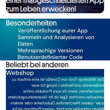
einer maßgeschneiderten App
zum Leben erwecken!
Besonderheiten
Veröffentlichung eurer App
Sammeln und Analysieren von
Daten
Mehrsprachige Versionen
Benutzerdefinierter Code
Beliebt bei anderen
Webshop
Das Webshop-Tool von CoreGo ist eine einfach zu
bedienende und flexible Lösung für euer
Unternehmen, wenn ihr eure Produkte online
verkaufen möchtet. Egal ob ihr Veranstaltungstickets
oder -pässe, Merchandise, Gutscheine oder andere
Waren verkaufen möchtet, unsere Plattform ist für