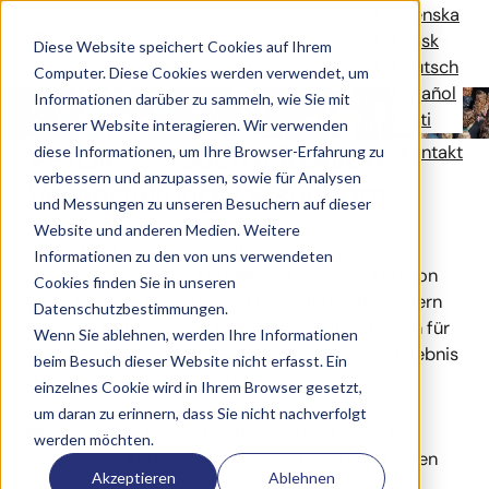
Event App
Svenska
Norsk
Diese Website speichert Cookies auf Ihrem
Deutsch
Computer. Diese Cookies werden verwendet, um
Español
Lasst uns eine personalisierte App für eure
Informationen darüber zu sammeln, wie Sie mit
Eesti
Veranstaltung oder euren Veranstaltungsort erstellen.
unserer Website interagieren. Wir verwenden
Verbindet euch mit euren
Solutions
Referenzen
News
Über uns
Kontakt
diese Informationen, um Ihre Browser-Erfahrung zu
verbessern und anzupassen, sowie für Analysen
Veranstaltungsbesuchern
und Messungen zu unseren Besuchern auf dieser
Website und anderen Medien. Weitere
Unterstützt eure Veranstaltung mit einer
Informationen zu den von uns verwendeten
maßgeschneiderten App.
Mit der
mobilen
App
von
Cookies finden Sie in unseren
CoreGo
könnt Ihr die Interaktion mit den Besuchern
Datenschutzbestimmungen.
steigern
, Tickets verkaufen und verwalten
,
Karten für
Wenn Sie ablehnen, werden Ihre Informationen
Veranstaltungen
erstellen
und
insgesamt das Erlebnis
beim Besuch dieser Website nicht erfasst. Ein
der Teilnehmer verbessern.
einzelnes Cookie wird in Ihrem Browser gesetzt,
um daran zu erinnern, dass Sie nicht nachverfolgt
Mit dem modularen App-Builder-Tool könnt ihr
werden möchten.
eure eigene App viel schneller erstellen und Kosten
Akzeptieren
Ablehnen
sparen.