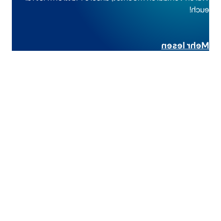
!
euch
Mehr lesen