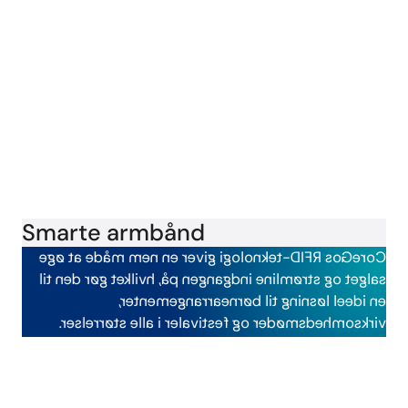
Smarte armbånd
CoreGos RFID-teknologi giver en nem måde at øge
salget og strømline indgangen på, hvilket gør den til
en ideel løsning til børnearrangementer,
virksomhedsmøder og festivaler i alle størrelser.
Læs mere om det