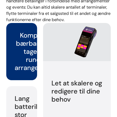
håndtere betalinger i forbindelse med arrangementer
og events: Du kan altid skalere antallet af terminaler,
flytte terminaler fra et salgssted til et andet og ændre
funktionerne efter dine behov.
Kompakt og
bærbar: Let at
tage med
rundt til
arrangementer
Let at skalere og
redigere til dine
Lang
behov
batterilevetid og
stor