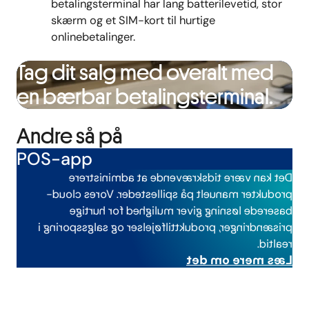
betalingsterminal har lang batterilevetid, stor
skærm og et SIM-kort til hurtige
onlinebetalinger.
Tag dit salg med overalt med
en bærbar betalingsterminal.
Andre så på
POS-app
Det kan være tidskrævende at administrere
produkter manuelt på spillesteder. Vores cloud-
baserede løsning giver mulighed for hurtige
prisændringer, produkttilføjelser og salgssporing i
.
realtid
Læs mere om det