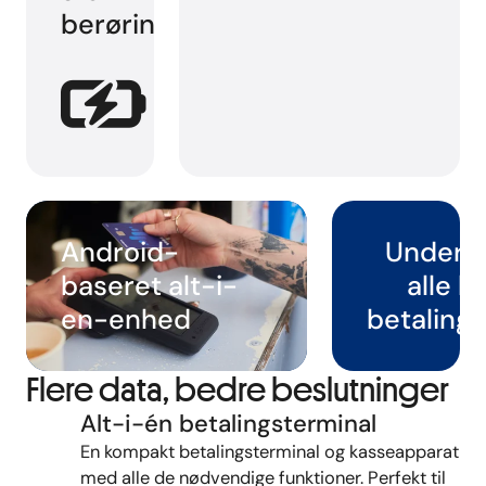
berøringsskærm
Android-
Underst
baseret alt-i-
alle l
en-enhed
betaling
Flere data, bedre beslutninger
Alt-i-én betalingsterminal
En kompakt betalingsterminal og kasseapparat
med alle de nødvendige funktioner. Perfekt til