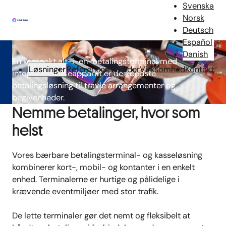
Vores bestseller
Svenska
Norsk
POS-terminal
Deutsch
Español
Danish
En kompakt alt-i-en-betalingsterminal med
Løsninger
Referencer
Nyheder
Virksomhed
Kontakt
integreret kasseapparat er den bedste
betalingsløsning til travle arrangementer og
begivenheder.
Nemme betalinger, hvor som
helst
Vores
bærbare
betalingsterminal- og
kasseløsning
kombinerer kort-, mobil- og kontanter i en enkelt
enhed. Terminalerne er hurtige og pålidelige i
krævende eventmiljøer med stor trafik.
De lette terminaler gør det nemt og fleksibelt at