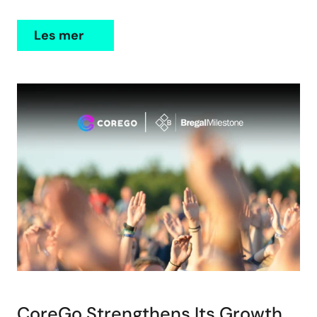
Les mer
CoreGo Strengthens Its Growth