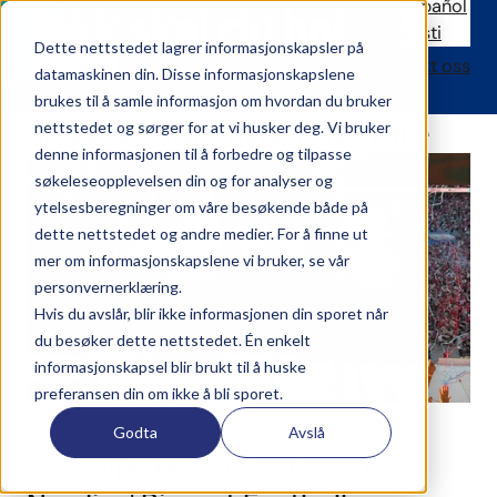
Español
Takk skal du ha!
Eesti
Dette nettstedet lagrer informasjonskapsler på
Løsninger
Referanser
Nyheter
Om CoreGo
Kontakt oss
datamaskinen din. Disse informasjonskapslene
Vi
tar
kontakt
med
deg
så
snart
som
mulig.
brukes til å samle informasjon om hvordan du bruker
Sjekk de siste nyhetene våre
nettstedet og sørger for at vi husker deg. Vi bruker
denne informasjonen til å forbedre og tilpasse
søkeleseopplevelsen din og for analyser og
ytelsesberegninger om våre besøkende både på
dette nettstedet og andre medier. For å finne ut
mer om informasjonskapslene vi bruker, se vår
personvernerklæring.
Hvis du avslår, blir ikke informasjonen din sporet når
du besøker dette nettstedet. Én enkelt
informasjonskapsel blir brukt til å huske
preferansen din om ikke å bli sporet.
Godta
Avslå
Fotballfesten x CoreGo – The