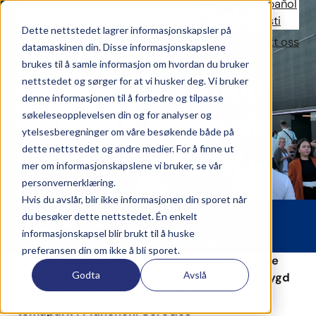
Español
CoreGo på Adele i
Eesti
Dette nettstedet lagrer informasjonskapsler på
Løsninger
Referanser
Nyheter
Om CoreGo
Kontakt oss
München – 10
datamaskinen din. Disse informasjonskapslene
brukes til å samle informasjon om hvordan du bruker
konserter, 730 000
nettstedet og sørger for at vi husker deg. Vi bruker
denne informasjonen til å forbedre og tilpasse
fans og hundretalls
søkeleseopplevelsen din og for analyser og
ytelsesberegninger om våre besøkende både på
dette nettstedet og andre medier. For å finne ut
CoreGo-enheter i
mer om informasjonskapslene vi bruker, se vår
personvernerklæring.
bruk
Hvis du avslår, blir ikke informasjonen din sporet når
du besøker dette nettstedet. Én enkelt
informasjonskapsel blir brukt til å huske
Publisert 24.4.2025
1 minutters lesetid
preferansen din om ikke å bli sporet.
I august 2024 spilte Adele, den verdenskjente
Godta
Avslå
britiske sangeren, 10 konserter i en spesialbygd
popup-arena med en tilstøtende Adele-
temapark i München. CoreGos