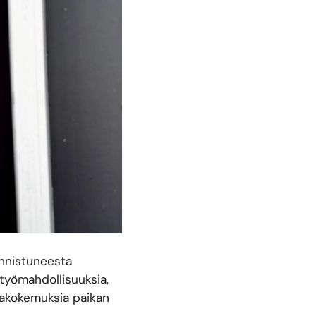
onnistuneesta
yömahdollisuuksia,
makokemuksia paikan