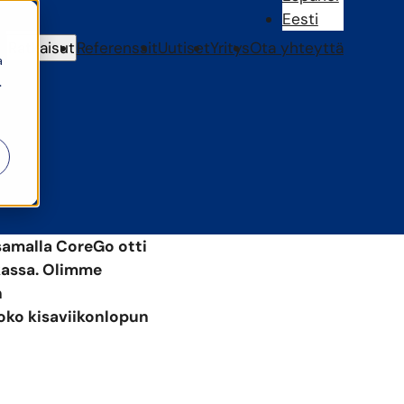
Eesti
Ratkaisut
Referenssit
Uutiset
Yritys
Ota yhteyttä
a
.
 samalla CoreGo otti
kassa. Olimme
n
ko kisaviikonlopun