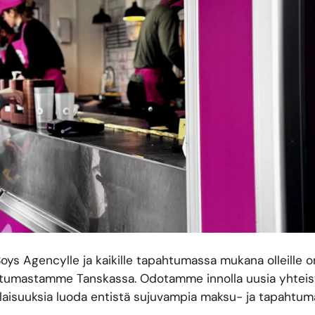
ys Agencylle ja kaikille tapahtumassa mukana olleille 
tumastamme Tanskassa. Odotamme innolla uusia yhteist
tilaisuuksia luoda entistä sujuvampia maksu- ja tapahtu