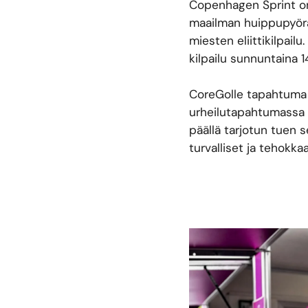
Copenhagen Sprint on
maailman huippupyöräil
miesten eliittikilpail
kilpailu sunnuntaina 1
CoreGolle tapahtuma 
urheilutapahtumassa 
päällä tarjotun tuen 
turvalliset ja tehokka