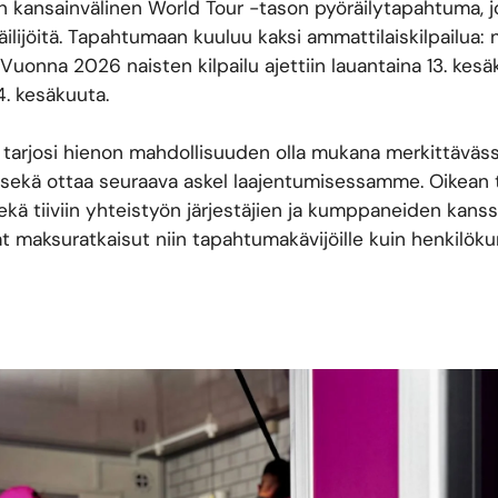
 kansainvälinen World Tour -tason pyöräilytapahtuma, 
ijöitä. Tapahtumaan kuuluu kaksi ammattilaiskilpailua: nai
u. Vuonna 2026 naisten kilpailu ajettiin lauantaina 13. kes
4. kesäkuuta.
tarjosi hienon mahdollisuuden olla mukana merkittäväss
sekä ottaa seuraava askel laajentumisessamme. Oikean t
sekä tiiviin yhteistyön järjestäjien ja kumppaneiden kan
at maksuratkaisut niin tapahtumakävijöille kuin henkilöku