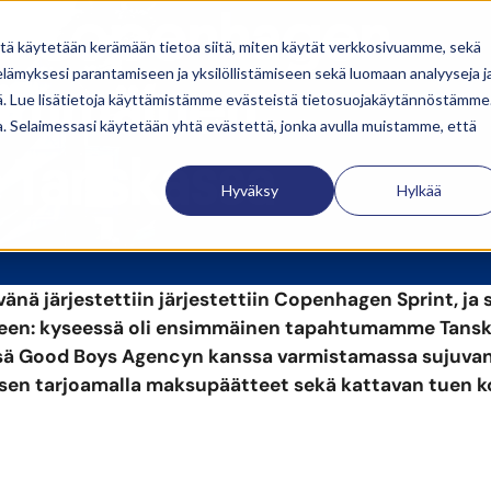
a Copenhagen
itä käytetään kerämään tietoa siitä, miten käytät verkkosivuamme, sekä
ämyksesi parantamiseen ja yksilöllistämiseen sekä luomaan analyyseja j
nsimmäinen
. Lue lisätietoja käyttämistämme evästeistä tietosuojakäytännöstämme
ua. Selaimessasi käytetään yhtä evästettä, jonka avulla muistamme, että
Tanskassa
Hyväksy
Hylkää
vänä järjestettiin järjestettiin Copenhagen Sprint, ja
leen: kyseessä oli ensimmäinen tapahtumamme Tans
ssä Good Boys Agencyn kanssa varmistamassa sujuva
n tarjoamalla maksupäätteet sekä kattavan tuen ko