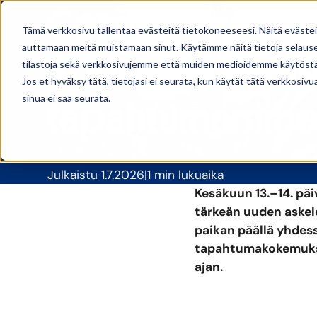
CoreGo mukan
Tämä verkkosivu tallentaa evästeitä tietokoneeseesi. Näitä eväste
auttamaan meitä muistamaan sinut. Käytämme näitä tietoja selausel
Sprintissä – e
tilastoja sekä verkkosivujemme että muiden medioidemme käytöstä
Jos et hyväksy tätä, tietojasi ei seurata, kun käytät tätä verkkosiv
sinua ei saa seurata.
tapahtumamme 
Julkaistu 1.7.2026
1 min lukuaika
Kesäkuun 13.–14. päi
tärkeän uuden aske
paikan päällä yhde
tapahtumakokemukse
ajan.