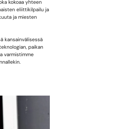
joka kokoaa yhteen
sten eliittikilpailu ja
äkuuta ja miesten
ä kansainvälisessä
eknologian, paikan
ssa varmistimme
nnallekin.