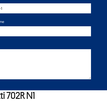
ame
i 702R N1