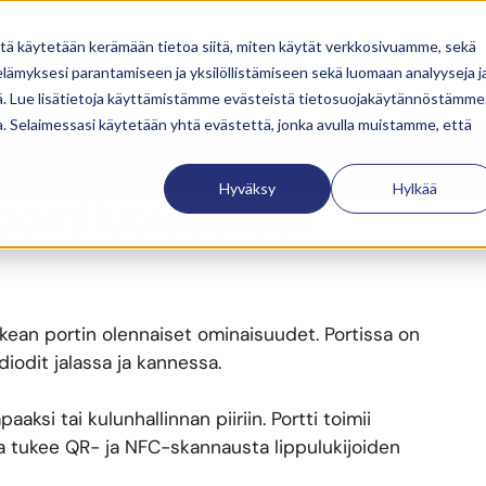
2R N1
itä käytetään kerämään tietoa siitä, miten käytät verkkosivuamme, sekä
ämyksesi parantamiseen ja yksilöllistämiseen sekä luomaan analyyseja j
. Lue lisätietoja käyttämistämme evästeistä tietosuojakäytännöstämme
ä valmistettu
ua. Selaimessasi käytetään yhtä evästettä, jonka avulla muistamme, että
ettavan ja turvallisen
Hyväksy
Hylkää
ortti luotettavaan
rkean portin olennaiset ominaisuudet. Portissa on
iodit jalassa ja kannessa.
ksi tai kulunhallinnan piiriin. Portti toimii
 tukee QR- ja NFC-skannausta lippulukijoiden