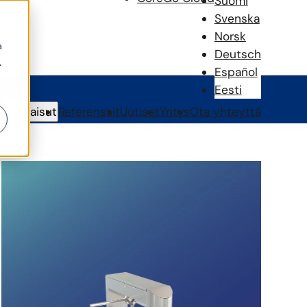
Suomi
Svenska
Norsk
a
Deutsch
.
Español
Eesti
Ratkaisut
Referenssit
Uutiset
Yritys
Ota yhteyttä