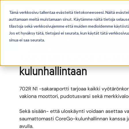
Sakaraportti 70
Tämä verkkosivu tallentaa evästeitä tietokoneeseesi. Näitä eväste
auttamaan meitä muistamaan sinut. Käytämme näitä tietoja selausel
tilastoja sekä verkkosivujemme että muiden medioidemme käytöstä
702R N1 on vankka, ruostumattomasta teräksest
Jos et hyväksy tätä, tietojasi ei seurata, kun käytät tätä verkkosiv
sinua ei saa seurata.
vyötärönkorkuinen sakaraportti, joka tarjoaa luot
ratkaisun sisä- ja ulkotilojen kulunhallintaan.
Korkealaatuinen sakarap
kulunhallintaan
702R N1 -sakaraportti tarjoaa kaikki vyötärönko
vakiona moottori, pudotusvarsi sekä merkkivalod
Sekä sisään- että uloskäynti voidaan asettaa vapaa
saumattomasti CoreGo-kulunhallinnan kanssa ja
avulla.