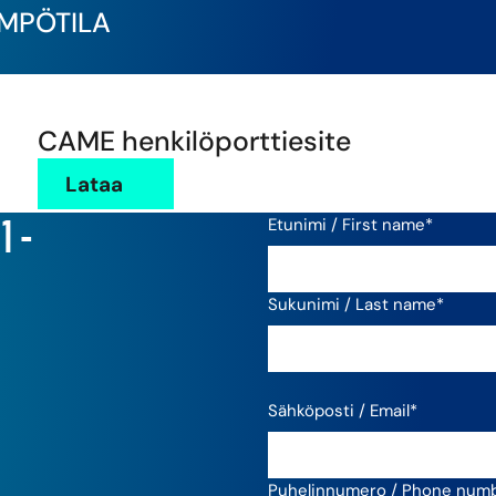
MPÖTILA
CAME henkilöporttiesite
Lataa
 -
Etunimi / First name
*
Sukunimi / Last name
*
Sähköposti / Email
*
Puhelinnumero / Phone num