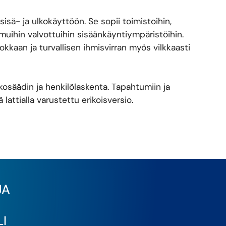
isä- ja ulkokäyttöön. Se sopii toimistoihin,
a muihin valvottuihin sisäänkäyntiympäristöihin.
kkaan ja turvallisen ihmisvirran myös vilkkaasti
kosäädin ja henkilölaskenta. Tapahtumiin ja
 lattialla varustettu erikoisversio.
JA
I