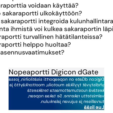
raporttia voidaan käyttää?
 sakaraportti ulkokäyttöön?
sakaraportti integroida kulunhallintara
ta ihmistä voi kulkea sakaraportin läp
aportti turvallinen hätätilanteissa?
aportti helppo huoltaa?
t asennusvaatimukset?
Nopeaportti Digicon dGate
Digicon dGate on nopeaportti sisätiloihin, jossa
yhdistyvät tyylikäs muotoilu, moottorikäyttö ja
kestävä ruostumattomasta teräksestä
valmistettu rakenne. Se takaa nopean,
turvallisen ja sujuvan jalankulun.
Lue lisää