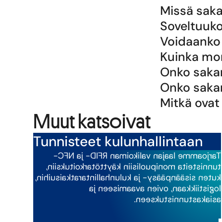
Missä saka
Soveltuuko
Voidaanko 
Kuinka mon
Onko sakar
Onko sakar
Mitkä ova
Muut katsoivat
Tunnisteet kulunhallintaan
Tarjoamme laajan valikoiman RFID- ja NFC-
tunnisteita monipuolisiin käyttötarkoituksiin,
kuten sisäänpääsy- ja kulunhallintaratkaisuihin,
logistiikkaan, ovien avaamiseen ja
asiakastunnistukseen.