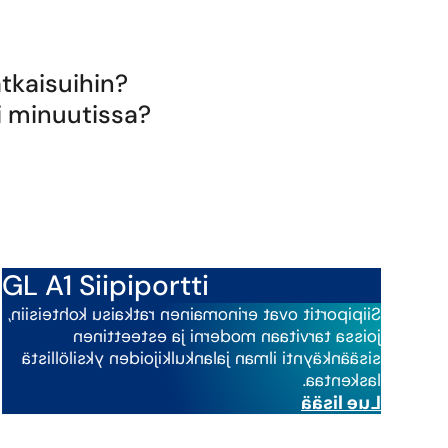
tkaisuihin?
i minuutissa?
GL A1 Siipiportti
Siipiportit ovat erinomainen ratkaisu kohteisiin,
joissa tarvitaan moderni ja esteettinen
sisäänkäynti ilman jalankulkijoiden yksilöllistä
laskentaa.
Lue lisää