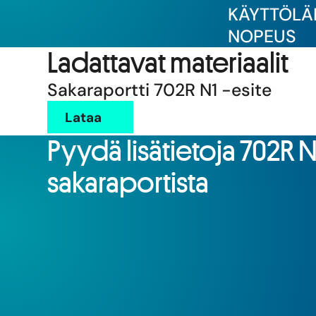
KÄYTTÖLÄ
NOPEUS
Ladattavat materiaalit
Sakaraportti 702R N1 -esite
Lataa
Pyydä lisätietoja 702R N1
sakaraportista