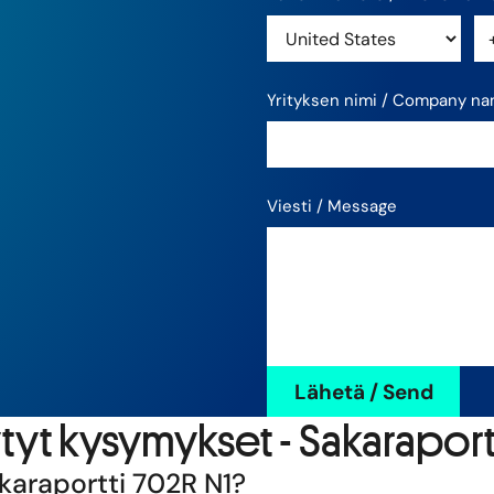
Yrityksen nimi / Company n
Viesti / Message
tyt kysymykset - Sakaraportt
karaportti 702R N1?