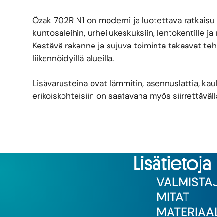
Özak 702R N1 on moderni ja luotettava ratkaisu s
kuntosaleihin, urheilukeskuksiin, lentokentille j
Kestävä rakenne ja sujuva toiminta takaavat teho
liikennöidyillä alueilla.
Lisävarusteina ovat lämmitin, asennuslattia, kau
erikoiskohteisiin on saatavana myös siirrettävällä
Lisätietoja
VALMISTA
MITAT
MATERIAAL