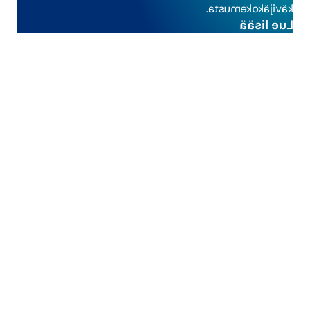
kävijäkokemusta.
Lue lisää