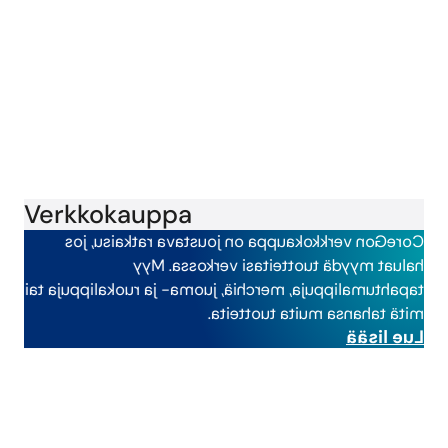
Verkkokauppa
CoreGon verkkokauppa on joustava ratkaisu, jos
haluat myydä tuotteitasi verkossa. Myy
tapahtumalippuja, merchiä, juoma- ja ruokalippuja tai
mitä tahansa muita tuotteita.
Lue lisää