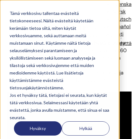
Secto Rally Finland
Svenska
Norsk
Tämä verkkosivu tallentaa evästeitä
Deutsch
tietokoneeseesi. Näitä evästeitä käytetään
Español
Jyväskylässä ajettava Suomen MM-ralli on
kerämään tietoa siitä, miten käytät
Eesti
Pohjoismaiden suurin vuosittainen tapahtuma ja yksi
verkkosivuamme, sekä auttamaan meitä
rallin MM-sarjan suosituimmista ja tunnetuimmista
Ratkaisut
Referenssit
Uutiset
Yritys
Ota yhteyttä
muistamaan sinut. Käytämme näitä tietoja
ralleista. Vuonna 2024 Paviljonki-alueella oli yli 260
selauselämyksesi parantamiseen ja
000 kävijäkokemusta ja 61 000 kävijää. CoreGon
yksilöllistämiseen sekä luomaan analyyseja ja
ratkaisut - verkko, portit, käsiskannerit,
tilastoja sekä verkkosivujemme että muiden
mobiilisovellus, verkkokauppa, tapahtumapassit ja
medioidemme käytöstä. Lue lisätietoja
mobiilimaksupäätteet - auttoivat tapahtuman
käyttämistämme evästeistä
sujuvassa läpiviennissä.
tietosuojakäytännöstämme.
Jos et hyväksy tätä, tietojasi ei seurata, kun käytät
tätä verkkosivua. Selaimessasi käytetään yhtä
evästettä, jonka avulla muistamme, että sinua ei saa
seurata.
Hyväksy
Hylkää