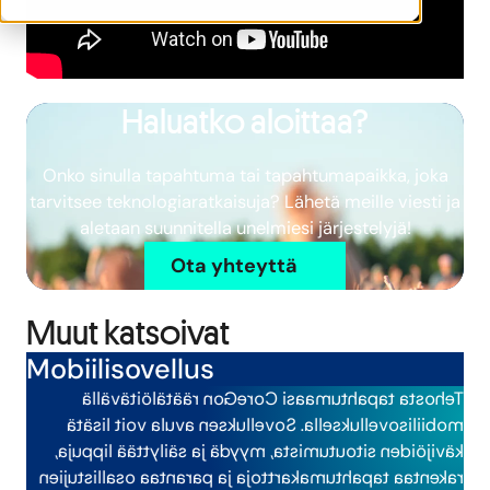
Haluatko aloittaa?
Onko sinulla tapahtuma tai tapahtumapaikka, joka
tarvitsee teknologiaratkaisuja? Lähetä meille viesti ja
aletaan suunnitella unelmiesi järjestelyjä!
Ota yhteyttä
Muut katsoivat
Mobiilisovellus
Tehosta tapahtumaasi CoreGon räätälöitävällä
voit lisätä
ovelluksen avula
S
mobiilisovelluksella.
,
, myydä ja säilyttää lippuja
kävijöiden sitoutumista
parantaa osallistujien
ja
tapahtumakarttoja
rakentaa