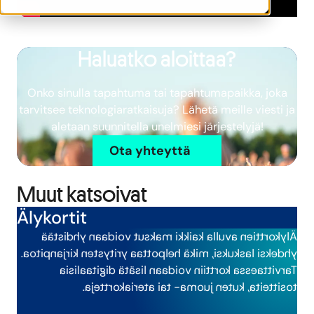
Haluatko aloittaa?
Onko sinulla tapahtuma tai tapahtumapaikka, joka
tarvitsee teknologiaratkaisuja? Lähetä meille viesti ja
aletaan suunnitella unelmiesi järjestelyjä!
Ota yhteyttä
Muut katsoivat
Älykortit
Älykorttien avulla kaikki maksut voidaan yhdistää
yhdeksi laskuksi, mikä helpottaa yritysten kirjanpitoa.
Tarvittaessa korttiin voidaan lisätä digitaalisia
tositteita, kuten juoma- tai ateriakortteja.