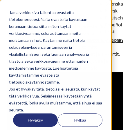
Red Carpet Festival
Svenska
Norsk
Tämä verkkosivu tallentaa evästeitä
Deutsch
tietokoneeseesi. Näitä evästeitä käytetään
Español
Red Carpet Festari on Hyvinkäällä järjestettävä
kerämään tietoa siitä, miten käytät
Eesti
suomalaisen elokuvan festivaali, jossa on
verkkosivuamme, sekä auttamaan meitä
elokuvanäytöksiä, kohtaamisia ja konsertteja. Vuonna
Ratkaisut
Referenssit
Uutiset
Yritys
Ota yhteyttä
muistamaan sinut. Käytämme näitä tietoja
2024 kävijöitä oli 20 000. CoreGo toimitti
selauselämyksesi parantamiseen ja
tapahtumaan kannettavat kassapäätteet ja älykortit,
yksilöllistämiseen sekä luomaan analyyseja ja
jotka yhdessä tekivät maksamisesta sujuvaa ja
tilastoja sekä verkkosivujemme että muiden
helppoa sekä vieraille että henkilökunnalle.
medioidemme käytöstä. Lue lisätietoja
käyttämistämme evästeistä
tietosuojakäytännöstämme.
Jos et hyväksy tätä, tietojasi ei seurata, kun käytät
tätä verkkosivua. Selaimessasi käytetään yhtä
evästettä, jonka avulla muistamme, että sinua ei saa
seurata.
Hyväksy
Hylkää