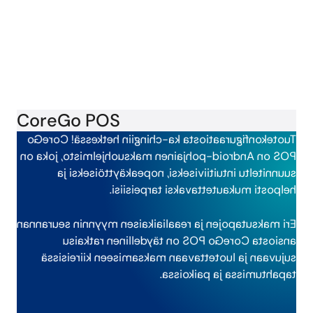
CoreGo POS
Tuotekonfiguraatiosta ka-chingiin hetkessä! CoreGo
POS on Android-pohjainen maksuohjelmisto, joka on
suunniteltu intuitiiviseksi, nopeakäyttöiseksi ja
helposti mukautettavaksi tarpeisiisi.
Eri maksutapojen ja reaaliaikaisen myynnin seurannan
ansiosta CoreGo POS on täydellinen ratkaisu
sujuvaan ja luotettavaan maksamiseen kiireisissä
tapahtumissa ja paikoissa.