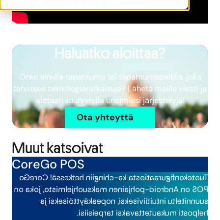
Haluatko aloittaa?
Onko sinulla tapahtuma tai tapahtumapaikka, joka
tarvitsee teknologiaratkaisuja? Lähetä meille viesti ja
aletaan suunnitella unelmiesi järjestelyjä!
Ota yhteyttä
Muut katsoivat
CoreGo POS
Tuotekonfiguraatiosta ka-chingiin hetkessä! CoreGo
POS on Android-pohjainen maksuohjelmisto, joka on
suunniteltu intuitiiviseksi, nopeakäyttöiseksi ja
helposti mukautettavaksi tarpeisiisi.