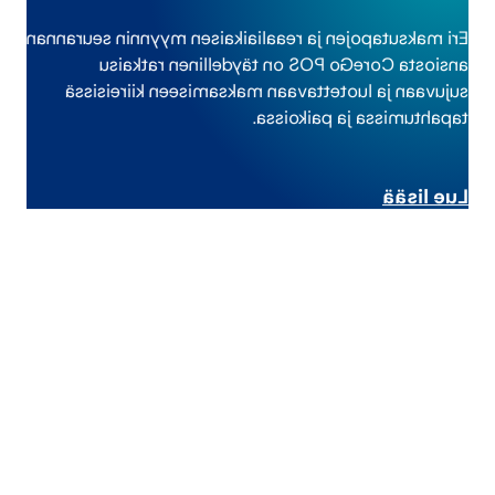
Eri maksutapojen ja reaaliaikaisen myynnin seurannan
ansiosta CoreGo POS on täydellinen ratkaisu
sujuvaan ja luotettavaan maksamiseen kiireisissä
tapahtumissa ja paikoissa.
Lue lisää