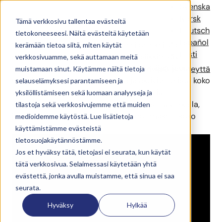
Provinssi
Svenska
Norsk
Tämä verkkosivu tallentaa evästeitä
Deutsch
tietokoneeseesi. Näitä evästeitä käytetään
Español
Seinäjoella järjestettävä Provinssi on yksi Suomen
kerämään tietoa siitä, miten käytät
Eesti
suurimmista ja tunnetuimmista musiikkifestivaaleista.
verkkosivuamme, sekä auttamaan meitä
Vuonna 2024 se houkutteli 85 000 kävijää, jotka
Ratkaisut
Referenssit
Uutiset
Yritys
Ota yhteyttä
muistamaan sinut. Käytämme näitä tietoja
nauttivat lukuisista konserteista ja aktiviteeteista koko
selauselämyksesi parantamiseen ja
tapahtuman ajan. CoreGo tuki festivaalia
yksilöllistämiseen sekä luomaan analyyseja ja
kannettavilla kassapäätteillä ja yksityisellä verkolla,
tilastoja sekä verkkosivujemme että muiden
jotka mahdollistivat nopeat ja helpot maksut koko
medioidemme käytöstä. Lue lisätietoja
alueella.
käyttämistämme evästeistä
tietosuojakäytännöstämme.
Jos et hyväksy tätä, tietojasi ei seurata, kun käytät
tätä verkkosivua. Selaimessasi käytetään yhtä
evästettä, jonka avulla muistamme, että sinua ei saa
seurata.
Hyväksy
Hylkää