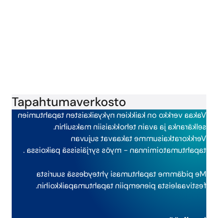
Tapahtumaverkosto
on kaikkien nykyaikaisten tapahtumien
Vakaa verkko
selkäranka ja avain tehokkaisiin maksuihin.
Verkkoratkaisumme takaavat sujuvan
.
tapahtumatoiminnan - myös syrjäisissä paikoissa
Me pidämme tapahtumasi yhteydessä suurista
.
festivaaleista pienempiin tapahtumapaikkoihin