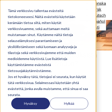
Anna meille
Svenska
Norsk
Tämä verkkosivu tallentaa evästeitä
palautetta!
Deutsch
tietokoneeseesi. Näitä evästeitä käytetään
Español
kerämään tietoa siitä, miten käytät
Eesti
verkkosivuamme, sekä auttamaan meitä
Ratkaisut
Referenssit
Uutiset
Yritys
Ota yhteyttä
muistamaan sinut. Käytämme näitä tietoja
Kehitämme jatkuvasti järjestelmiämme sekä
selauselämyksesi parantamiseen ja
palveluamme. Kerrothan siis meille, kuinka
yksilöllistämiseen sekä luomaan analyyseja ja
ratkaisumme ovat toimineet käytössänne!
Mikä alla olevista kuvauksista
tilastoja sekä verkkosivujemme että muiden
medioidemme käytöstä. Lue lisätietoja
sopii parhaiten sinuun?
käyttämistämme evästeistä
tietosuojakäytännöstämme.
Olen järjestänyt festareita tai muita
Jos et hyväksy tätä, tietojasi ei seurata, kun käytät
yleisötapahtumia, jossa CoreGon ratkaisut ovat
tätä verkkosivua. Selaimessasi käytetään yhtä
olleet käytössä.
evästettä, jonka avulla muistamme, että sinua ei saa
seurata.
Tapahtumanjärjestäjä
Hyväksy
Hylkää
Minulla on ollut CoreGon ratkaisut käytössäni
areenalla tai stadionilla, jossa järjestetään pelejä,