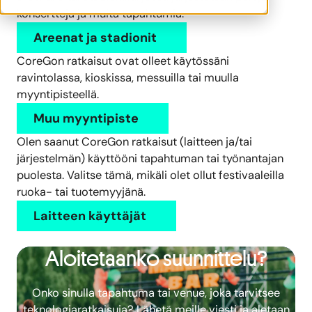
konsertteja ja muita tapahtumia.
Areenat ja stadionit
CoreGon ratkaisut ovat olleet käytössäni
ravintolassa, kioskissa, messuilla tai muulla
myyntipisteellä.
Muu myyntipiste
Olen saanut CoreGon ratkaisut (laitteen ja/tai
järjestelmän) käyttööni tapahtuman tai työnantajan
puolesta. Valitse tämä, mikäli olet ollut festivaaleilla
ruoka- tai tuotemyyjänä.
Laitteen käyttäjät
Aloitetaanko suunnittelu?
Onko sinulla tapahtuma tai venue, joka tarvitsee
teknologiaratkaisuja? Lähetä meille viesti ja aletaan