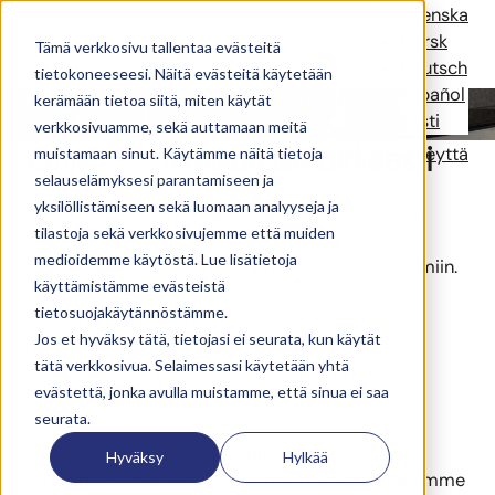
Henkilöportit
Svenska
Norsk
Tämä verkkosivu tallentaa evästeitä
Deutsch
tietokoneeseesi. Näitä evästeitä käytetään
Español
Turvalliset,
tehokkaat
ja
räätälöitävät
henkilöportit
eri
kerämään tietoa siitä, miten käytät
Eesti
tiloihin.
verkkosivuamme, sekä auttamaan meitä
Ohjaa jalankulkua tehokkaasti
Ratkaisut
Referenssit
Uutiset
Yritys
Ota yhteyttä
muistamaan sinut. Käytämme näitä tietoja
selauselämyksesi parantamiseen ja
yksilöllistämiseen sekä luomaan analyyseja ja
Porttivalikoimamme takaa sujuvan ja turvallisen
tilastoja sekä verkkosivujemme että muiden
kulunvalvonnan esimerkiksi kuntosaleille,
medioidemme käytöstä. Lue lisätietoja
urheilupaikkoihin, näyttelyihin ja julkisiin tapahtumiin.
käyttämistämme evästeistä
tietosuojakäytännöstämme.
Porttimme on suunniteltu kestämään
Jos et hyväksy tätä, tietojasi ei seurata, kun käytät
massiivistakin henkilöliikennettä ja vaihtelevia
tätä verkkosivua. Selaimessasi käytetään yhtä
sääolosuhteita. Porteissa on huomioitu myös
evästettä, jonka avulla muistamme, että sinua ei saa
ympäristön kestävyys sekä esteettömyys.
seurata.
Olipa kyseessä sitten avoimien tai korkean
Hyväksy
Hylkää
turvallisuuden alueiden hallinnointi, kokenut tiimimme