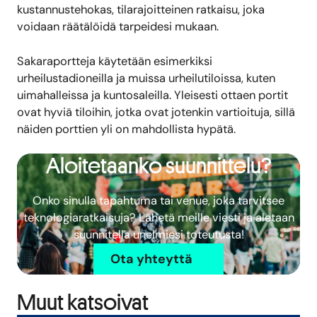
kustannustehokas, tilarajoitteinen ratkaisu, joka
voidaan räätälöidä tarpeidesi mukaan.
Sakaraportteja käytetään esimerkiksi
urheilustadioneilla ja muissa urheilutiloissa, kuten
uimahalleissa ja kuntosaleilla. Yleisesti ottaen portit
ovat hyviä tiloihin, jotka ovat jotenkin vartioituja, sillä
näiden porttien yli on mahdollista hypätä.
Aloitetaanko suunnittelu?
Onko sinulla tapahtuma tai venue, joka tarvitsee
teknologiaratkaisuja? Lähetä meille viesti ja aletaan
suunnitella unelmiesi toteutusta!
Ota yhteyttä
Muut katsoivat