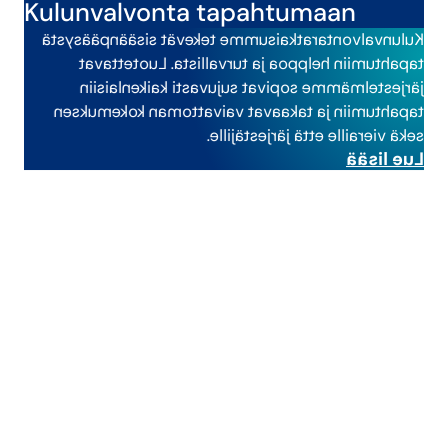
Kulunvalvonta tapahtumaan
Kulunvalvontaratkaisumme tekevät sisäänpääsystä
tapahtumiin helppoa ja turvallista. Luotettavat
järjestelmämme sopivat sujuvasti kaikenlaisiin
tapahtumiin ja takaavat vaivattoman kokemuksen
sekä vieraille että järjestäjille.
Lue lisää