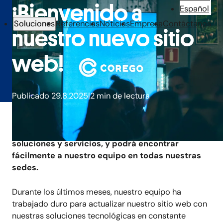
¡Bienvenido a
Español
Soluciones
Referencias
Noticias
Empresa
Contáctanos
nuestro nuevo sitio
web!
Publicado 29.8.2025
2 min de lectura
El sitio web de CoreGo se ha trasladado a un
nuevo dominio, corego.com. El nuevo sitio web
contiene aún más información sobre nuestras
soluciones y servicios, y podrá encontrar
fácilmente a nuestro equipo en todas nuestras
sedes.
Durante los últimos meses, nuestro equipo ha
trabajado duro para actualizar nuestro sitio web con
nuestras soluciones tecnológicas en constante