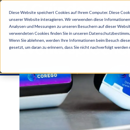
3 Gründe, die f
Diese Website speichert Cookies auf Ihrem Computer. Diese Cook
unserer Website interagieren. Wir verwenden diese Informationen
Zahlungslösung
Analysen und Messungen zu unseren Besuchern auf dieser Websit
verwendeten Cookies finden Sie in unseren Datenschutzbestimm
Wenn Sie ablehnen, werden Ihre Informationen beim Besuch dieser 
Events spreche
gesetzt, um daran zu erinnern, dass Sie nicht nachverfolgt werden
Veröffentlicht 24.4.2025
4 min. Lesezeit
Kann das Zahlungste
benutzerfreundlich f
mein Event? Im Folg
keine Gedanken übe
CoreGo war vom 24. b
Zahlungslösung für da