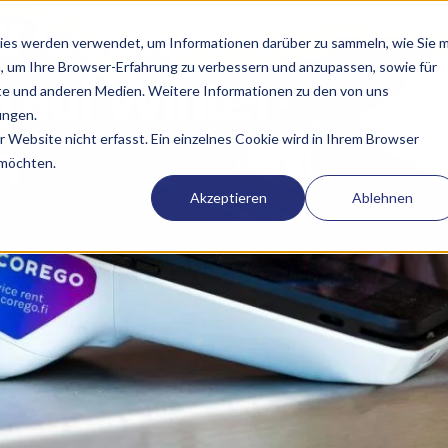
ür CoreGo’s
ies werden verwendet, um Informationen darüber zu sammeln, wie Sie m
, um Ihre Browser-Erfahrung zu verbessern und anzupassen, sowie für
 auf Winter-
e und anderen Medien. Weitere Informationen zu den von uns
ungen.
Website nicht erfasst. Ein einzelnes Cookie wird in Ihrem Browser
n
 möchten.
Akzeptieren
Ablehnen
rminal Winterwetter standhalten? Ist das Zahlungst
ür Freiwillige? Wie erhalte ich qualitativ bessere Ve
enden können Sie lesen, warum ein Event-Veranstalt
r Wettereinflüsse oder sonstige Umstände machen 
is 26. November Teil des
FIS Ruka Nordic Weltcups 2
s Event bereitstellte und für einen reibungslosen Verka