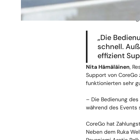
Zuschauer sich auf d
der CoreGo POS-Anwen
einwandfreie Zahlun
„Die Bedien
schnell. Au
effizient Su
Nita Hämäläinen
, Re
Support von CoreGo z
funktionierten sehr 
– Die Bedienung des 
während des Events s
CoreGo hat Zahlungste
Neben dem Ruka Welt