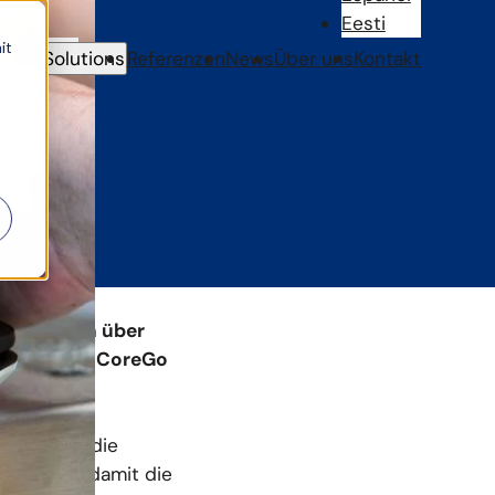
Eesti
it
Solutions
Referenzen
News
Über uns
Kontakt
erminal
rkaufsdaten über
er sich mit CoreGo
muss.
023
, wo es die
uf sorgte, damit die