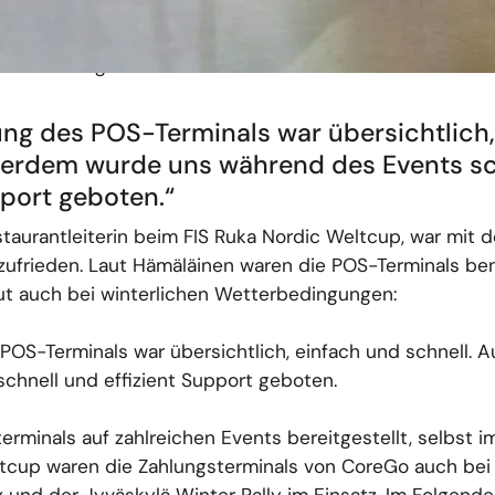
en Wettkampf konzentrieren konnten. Unsere mobilen Za
dung funktionierten trotz eisiger Temperaturen und s
gsabwicklungen.
ung des POS-Terminals war übersichtlich,
ßerdem wurde uns während des Events sc
pport geboten.“
staurantleiterin beim FIS Ruka Nordic Weltcup, war mit
ufrieden. Laut Hämäläinen waren die POS-Terminals be
gut auch bei winterlichen Wetterbedingungen:
POS-Terminals war übersichtlich, einfach und schnell.
chnell und effizient Support geboten.
rminals auf zahlreichen Events bereitgestellt, selbst im
cup waren die Zahlungsterminals von CoreGo auch bei 