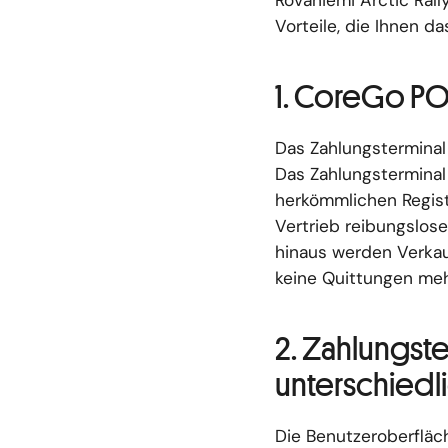
Rovaniemi Arctic Rall
Vorteile, die Ihnen d
1. CoreGo PO
Das Zahlungstermina
Das Zahlungsterminal
herkömmlichen Regist
Vertrieb reibungslose
hinaus werden Verkau
keine Quittungen me
2. Zahlungste
unterschiedl
Die Benutzeroberfläc