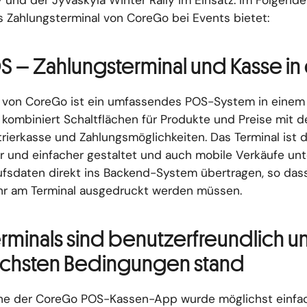
y und der Jyväskylä Winter Rally im Einsatz. Im Folgende
as Zahlungsterminal von CoreGo bei Events bietet:
S – Zahlungsterminal und Kasse in
l von CoreGo ist ein umfassendes POS-System in einem
 kombiniert Schaltflächen für Produkte und Preise mit d
rierkasse und Zahlungsmöglichkeiten. Das Terminal ist d
r und einfacher gestaltet und auch mobile Verkäufe unt
fsdaten direkt ins Backend-System übertragen, so das
hr am Terminal ausgedruckt werden müssen.
rminals sind benutzerfreundlich u
ichsten Bedingungen stand
he der CoreGo POS-Kassen-App wurde möglichst einfac