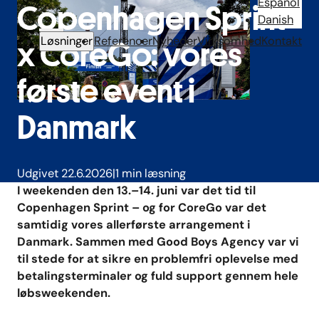
Español
Copenhagen Sprint
Danish
Løsninger
Referencer
Nyheder
Virksomhed
Kontakt
x CoreGo: vores
første event i
Danmark
Udgivet 22.6.2026
1 min læsning
I weekenden den 13.–14. juni var det tid til
Copenhagen Sprint – og for CoreGo var det
samtidig vores allerførste arrangement i
Danmark. Sammen med Good Boys Agency var vi
til stede for at sikre en problemfri oplevelse med
betalingsterminaler og fuld support gennem hele
løbsweekenden.