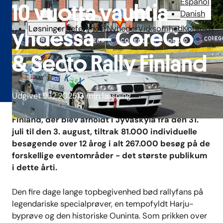
Español
10 vuotta vauhtia
Danish
Løsninger
Referencer
Nyheder
Virksomhed
Kontakt
yhdessä – CoreGo
& Secto Rally Finland
Udgivet 9.12.2025
3 min læsning
Det finske verdensmesterskab i rally, Secto Rally
Finland, der blev afholdt i Jyväskylä fra den 31.
juli til den 3. august,
tiltrak 81.000 individuelle
besøgende over 12 år
og i alt 267.000 besøg på de
forskellige eventområder - det største publikum
i dette årti.
Den fire dage lange topbegivenhed bød rallyfans på
legendariske specialprøver, en tempofyldt Harju-
byprøve og den historiske Ouninta. Som prikken over