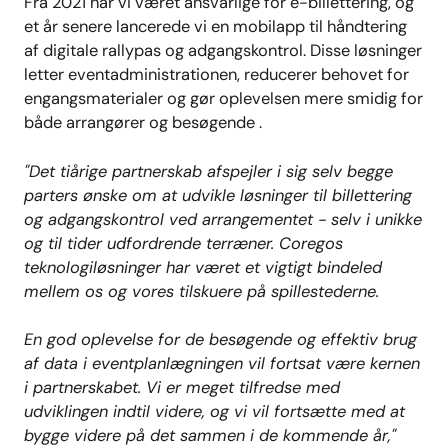
Fra 2021 har vi været ansvarlige for e-billettering, og
et år senere lancerede vi en mobilapp til håndtering
af digitale rallypas og adgangskontrol. Disse løsninger
letter eventadministrationen, reducerer behovet for
engangsmaterialer og gør oplevelsen mere smidig for
både arrangører og
besøgende
.
"Det tiårige partnerskab afspejler i sig selv begge
parters ønske om at udvikle løsninger til billettering
og adgangskontrol ved arrangementet - selv i unikke
og til tider udfordrende terræner. Coregos
teknologiløsninger har været et vigtigt bindeled
mellem os og vores tilskuere på spillestederne.
En god oplevelse for de besøgende og effektiv brug
af data i eventplanlægningen vil fortsat være kernen
i partnerskabet. Vi er meget tilfredse med
udviklingen indtil videre, og vi vil fortsætte med at
bygge videre på det sammen i de kommende år,"